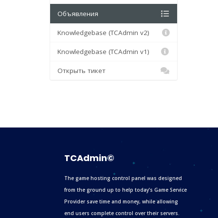
Объявления
Knowledgebase (TCAdmin v2)
Knowledgebase (TCAdmin v1)
Открыть тикет
TCAdmin©
The game hosting control panel was designed
from the ground up to help today’s Game Service
Provider save time and money, while allowing
end users complete control over their servers.