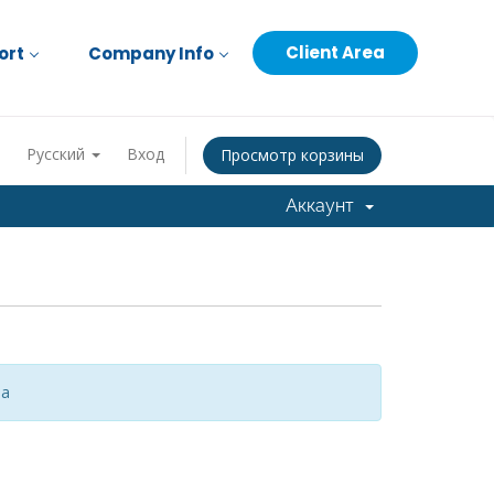
Client Area
ort
Company Info
Русский
Вход
Просмотр корзины
Аккаунт
за