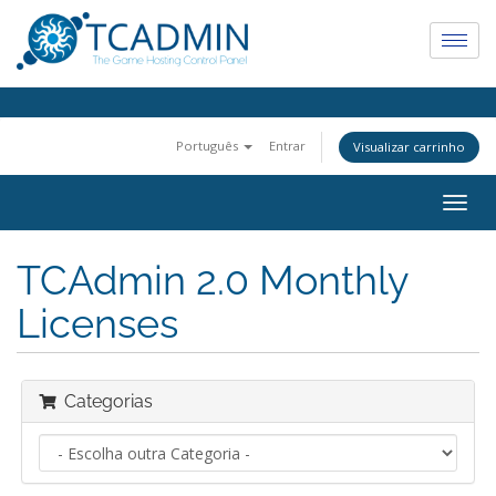
Português
Entrar
Visualizar carrinho
Togg
navig
TCAdmin 2.0 Monthly
Licenses
Categorias