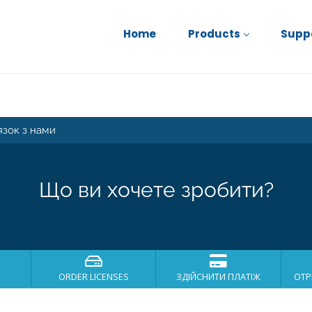
Home
Products
Supp
язок з нами
Що ви хочете зробити?
ORDER LICENSES
ЗДІЙСНИТИ ПЛАТІЖ
ОТР